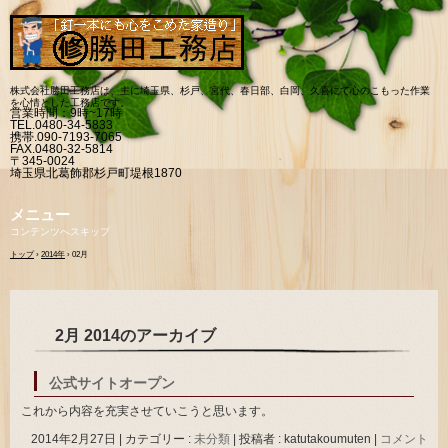
株式会社勝田工務店は、主に埼玉県、杉戸、宮代、春日部、白岡、久喜にて心のこもった作業
を心情とした工務店です。
営業時間：9時~17時
TEL.0480-34-5833
携帯.090-7193-7065
FAX.0480-32-5814
〒345-0024
埼玉県北葛飾郡杉戸町堤根1870
メニュー
コンテンツへスキップ
トップ
›
2014年
›
02月
2月 2014
のアーカイブ
公式サイトオープン
これから内容を充実させていこうと思います。
2014年2月27日
|
カテゴリー :
未分類
|
投稿者 : katutakoumuten
|
コメント