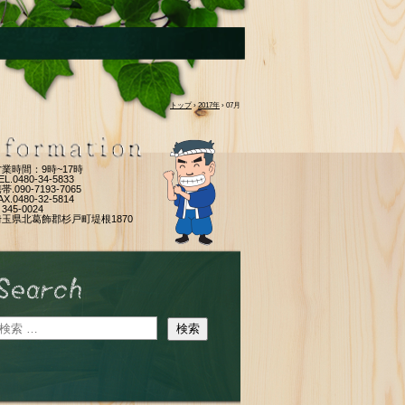
トップ
›
2017年
›
07月
営業時間：9時~17時
EL.0480-34-5833
帯.090-7193-7065
AX.0480-32-5814
345-0024
埼玉県北葛飾郡杉戸町堤根1870