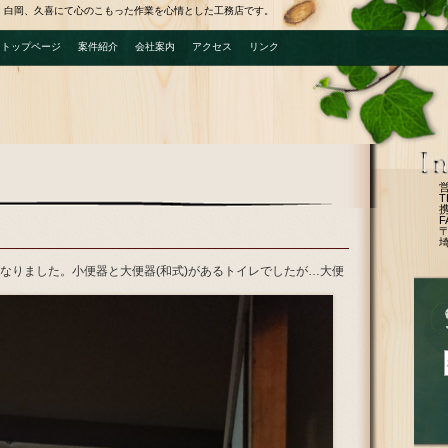
、白岡、久喜にて心のこもった作業を心情とした工務店です。
トップページ
案件紹介
会社案内
アクセス
リンク
T
携
F
〒
なりました。小便器と大便器(和式)があるトイレでしたが…大便