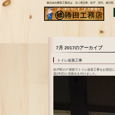
株式会社勝田工務店は、主に埼玉県、杉戸、宮代、春日部
7月 2017
のアーカイブ
トイレ改装工事
杉戸町のＦ様邸でトイレ改装工事をお世話に
器(洋式)と洗面台を付けました。