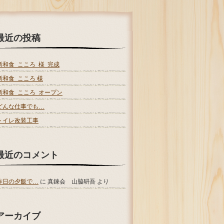
最近の投稿
新和食 こころ 様 完成
新和食 こころ 様
新和食 こころ オープン
どんな仕事でも…
トイレ改装工事
最近のコメント
昨日の夕飯で…
に
真錬会 山脇研吾
より
アーカイブ